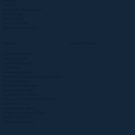
Pública
Cultura
Consultes i Participació
Acció Social
Espai Cràter
Festes del Tura
Next Generation Olot
Tràmits
Seu electrònica
Catàleg de tràmits
Tràmits on-line
Ciutat dels detalls
Cita prèvia
Carpeta ciutadana
Validació de documents electrònics
Tauler d'anuncis
Perfil del contractant
Factura electrònica
Pagament per internet
Ajuda a la tramitació electrònica
Calendari fiscal
Subvencions i ajuts
Inscripcions a fires d'Olot
Multes de trànsit
Assistent de padró