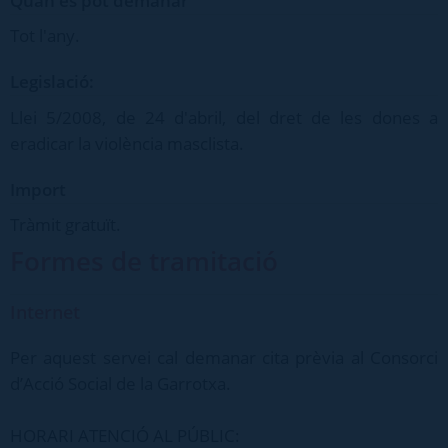
Quan es pot demanar
Tot l'any.
Legislació:
Llei 5/2008, de 24 d'abril, del dret de les dones a
eradicar la violència masclista.
Import
Tràmit gratuït.
Formes de tramitació
Internet
Per aquest servei cal demanar cita prèvia al Consorci
d’Acció Social de la Garrotxa.
HORARI ATENCIÓ AL PÚBLIC: