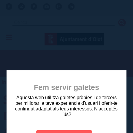
Inici
>
Tràmits
>
Catàleg de tràmits
Fem servir galetes
SERVEI
Aquesta web utilitza galetes pròpies i de tercers
per millorar la teva experiència d'usuari i oferir-te
contingut adaptat als teus interessos. N'acceptés
D'INFORMACIÓ I
l'ús?
ATENCIÓ A LA DONA