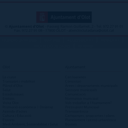
©
Ajuntament d'Olot
- Passeig Ramon Guillamet, 2 - Tel. 972 27 91 01
Fax. 972 27 91 08 - 17800 OLOT - atenciociutadana@olot.cat
|
|
|
|
TELÈFONS D\'INTERÈS
MAP WEB
ACCESSIBILITAT
PRIVACITAT
|
PROTECCIÓ DE DADES
INTRANET
Olot
Ajuntament
La ciutat
Can Joanetes
Transport i mobilitat
Consistori
Plànol d'Olot
Àrees i departaments municipals
Salut
Sessions municipals
Estadístiques
Comunicació
Entitats
Normativa municipal
Visita Olot
Vols treballar a l'Ajuntament?
Promoció econòmica | Dinàmig
Pressupost Municipal
Agenda d'actes
Transparència
Cultura i Educació
Campanyes, programes i plans
Esports
Planejament i gestió urbanística
Medi Ambient, Sostenibilitat i Salut
Bústies