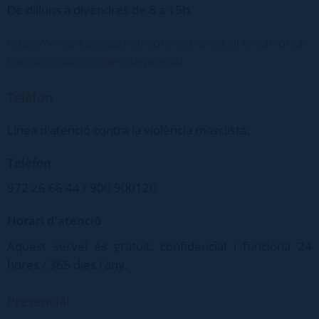
De dilluns a divendres de 8 a 15h.
https://www.casg.cat/consorci-accio-social-la-garrotxa-
tramits/sollicitud-de-cita-previa/
Telèfon
Línea d'atenció contra la violència masclista.
Telèfon
972 26 66 44 / 900 900120
Horari d'atenció
Aquest servei és gratuït, confidencial i funciona 24
hores / 365 dies l'any.
Presencial