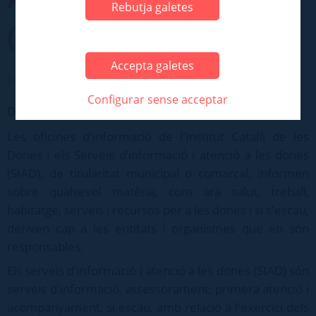
Rebutja galetes
(SIAD)
Accepta galetes
Les persones > Afers socials
Configurar sense acceptar
Descripció
Les oficines d'informació de l'Institut Català de les
Dones i els Serveis d’informació i atenció a les dones
(SIAD), de titularitat municipal o comarcal, informen
sobre qualsevol matèria, com ara salut, treball,
habitatge, serveis i recursos per a les dones i si s'escau,
deriven cap a les entitats i organismes que en són
responsables.
Els serveis d'informació i atenció a les dones (SIAD) són
serveis d'informació, assessorament, primera atenció i
acompanyament, si escau, amb relació a l'exercici dels