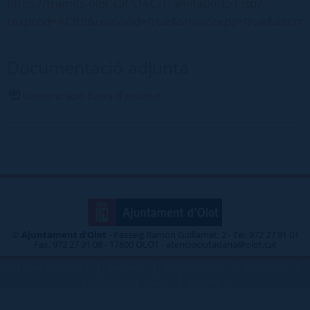
https://tramits.olot.cat/OAC/TramitadorExt.jsp?
texpcod=ACR8&useValid=true&showSteps=true&idiom
Documentació adjunta
Comunicació baixa d'activitat
©
Ajuntament d'Olot
- Passeig Ramon Guillamet, 2 - Tel. 972 27 91 01
Fax. 972 27 91 08 - 17800 OLOT - atenciociutadana@olot.cat
|
|
|
|
TELÈFONS D\'INTERÈS
MAP WEB
ACCESSIBILITAT
PRIVACITAT
|
PROTECCIÓ DE DADES
INTRANET