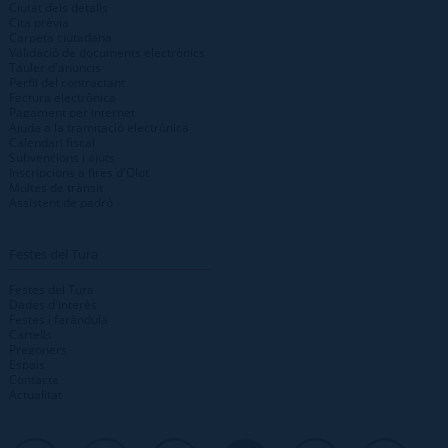
Ciutat dels detalls
Cita prèvia
Carpeta ciutadana
Validació de documents electrònics
Tauler d'anuncis
Perfil del contractant
Factura electrònica
Pagament per internet
Ajuda a la tramitació electrònica
Calendari fiscal
Subvencions i ajuts
Inscripcions a fires d'Olot
Multes de trànsit
Assistent de padró
Festes del Tura
Festes del Tura
Dades d'interès
Festes i faràndula
Cartells
Pregoners
Espais
Contacte
Actualitat