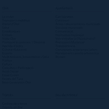
Olot
Ajuntament
La ciutat
Can Joanetes
Transport i mobilitat
Consistori
Plànol d'Olot
Àrees i departaments municipals
Salut
Sessions municipals
Estadístiques
Comunicació
Entitats
Normativa municipal
Visita Olot
Vols treballar a l'Ajuntament?
Promoció econòmica | Dinàmig
Pressupost Municipal
Agenda d'actes
Transparència
Cultura i Educació
Campanyes, programes i plans
Esports
Planejament i gestió urbanística
Medi Ambient, Sostenibilitat i Salut
Bústies
Pública
Cultura
Consultes i Participació
Acció Social
Espai Cràter
Festes del Tura
Next Generation Olot
Tràmits
Seu electrònica
Catàleg de tràmits
Tràmits on-line