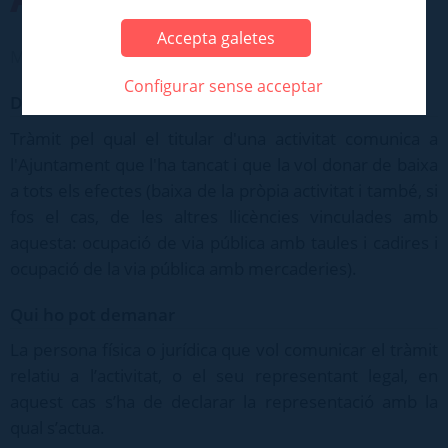
Accepta galetes
Medi Ambient, Activitats i Salut Pública > Activitats
Configurar sense acceptar
Descripció
Tràmit pel qual el titular d'una activitat comunica a
l'Ajuntament que l'ha tancat i que la vol donar de baixa
a tots els efectes (baixa de la pròpia activitat i també, si
fos el cas, de les altres llicències vinculades amb
aquesta: ocupació de via pública amb taules i cadires i
ocupació de la via pública amb mercaderies).
Qui ho pot demanar
La persona física o jurídica que vol comunicar el tràmit
relatiu a l’activitat, o el seu representant legal, en
aquest cas s’ha de declarar la representació amb la
qual s’actua.