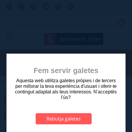
Fem servir galetes
Inici
>
Tràmits
>
Catàleg de tràmits
Aquesta web utilitza galetes pròpies i de tercers
per millorar la teva experiència d'usuari i oferir-te
contingut adaptat als teus interessos. N'acceptés
COMUNICACIÓ DE
l'ús?
BAIXA D'UNA
Rebutja galetes
ACTIVITAT