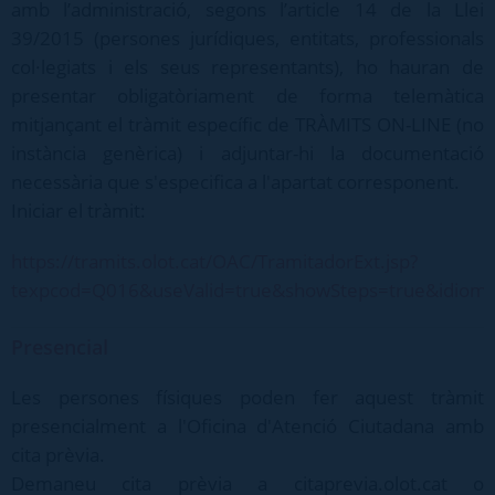
amb l’administració, segons l’article 14 de la Llei
39/2015 (persones jurídiques, entitats, professionals
col·legiats i els seus representants), ho hauran de
presentar obligatòriament de forma telemàtica
mitjançant el tràmit específic de TRÀMITS ON-LINE (no
instància genèrica) i adjuntar-hi la documentació
necessària que s'especifica a l'apartat corresponent.
Iniciar el tràmit:
https://tramits.olot.cat/OAC/TramitadorExt.jsp?
texpcod=Q016&useValid=true&showSteps=true&idiom
Presencial
Les persones físiques poden fer aquest tràmit
presencialment a l'Oficina d'Atenció Ciutadana amb
cita prèvia.
Demaneu cita prèvia a citaprevia.olot.cat o