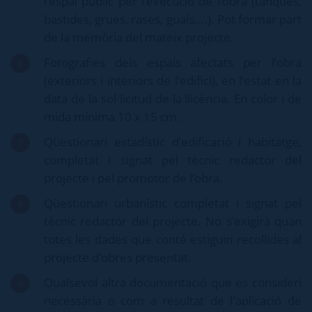
l’espai públic per l’execució de l’obra (tanques,
bastides, grues, rases, guals,...). Pot formar part
de la memòria del mateix projecte.
Fotografies dels espais afectats per l’obra
(exteriors i interiors de l’edifici), en l’estat en la
data de la sol·licitud de la llicència. En color i de
mida mínima 10 x 15 cm.
Qüestionari estadístic d’edificació i habitatge,
completat i signat pel tècnic redactor del
projecte i pel promotor de l’obra.
Qüestionari urbanístic completat i signat pel
tècnic redactor del projecte. No s’exigirà quan
totes les dades que conté estiguin recollides al
projecte d’obres presentat.
Qualsevol altra documentació que es consideri
necessària o com a resultat de l'aplicació de