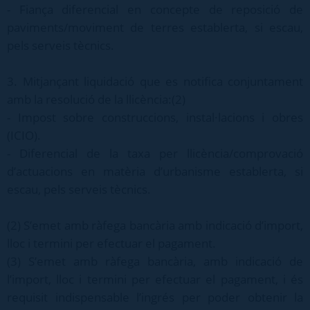
- Fiança diferencial en concepte de reposició de
paviments/moviment de terres establerta, si escau,
pels serveis tècnics.
3. Mitjançant liquidació que es notifica conjuntament
amb la resolució de la llicència:(2)
- Impost sobre construccions, instal·lacions i obres
(ICIO).
- Diferencial de la taxa per llicència/comprovació
d’actuacions en matèria d’urbanisme establerta, si
escau, pels serveis tècnics.
(2) S’emet amb ràfega bancària amb indicació d’import,
lloc i termini per efectuar el pagament.
(3) S’emet amb ràfega bancària, amb indicació de
l’import, lloc i termini per efectuar el pagament, i és
requisit indispensable l’ingrés per poder obtenir la