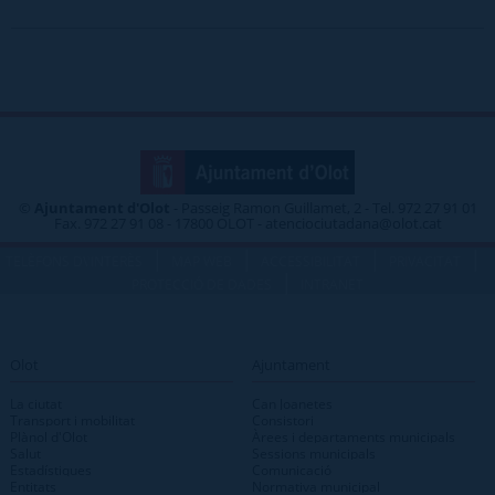
©
Ajuntament d'Olot
- Passeig Ramon Guillamet, 2 - Tel. 972 27 91 01
Fax. 972 27 91 08 - 17800 OLOT - atenciociutadana@olot.cat
|
|
|
|
TELÈFONS D\'INTERÈS
MAP WEB
ACCESSIBILITAT
PRIVACITAT
|
PROTECCIÓ DE DADES
INTRANET
Olot
Ajuntament
La ciutat
Can Joanetes
Transport i mobilitat
Consistori
Plànol d'Olot
Àrees i departaments municipals
Salut
Sessions municipals
Estadístiques
Comunicació
Entitats
Normativa municipal