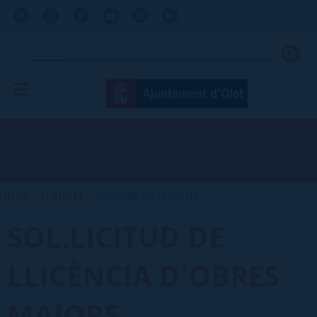
Inici
>
Tràmits
>
Catàleg de tràmits
SOL.LICITUD DE
LLICÈNCIA D'OBRES
MAJORS