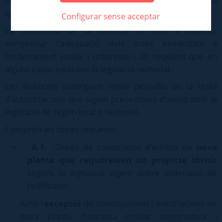
requereixen un projecte tècnic en l’aplicació de la
legislació vigent.
Configurar sense acceptar
La tramitació de la llicència té com a objectiu
comprovar l’adequació dels actes esmentats a
l’ordenament jurídic i urbanístic i als requisits que en
alguns casos estableix la legislació sectorial.
Les llicències s’atorguen sense perjudici de la resta
d’autoritzacions que siguin preceptives d’acord amb la
legislació de règim local o sectorial.
Comprèn les obres següents:
A.1
.
Obres de construcció d’edificis de
nova
planta que requereixen un projecte tècnic
segons la legislació vigent sobre ordenació de
l’edificació.
Amb l’
excepció
de construccions i instal·lacions de
nova planta d’escassa entitat constructiva i