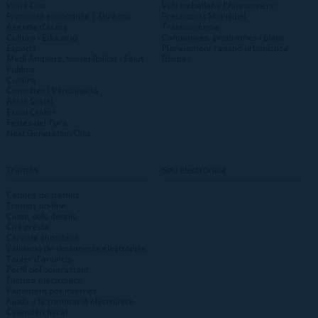
Visita Olot
Vols treballar a l'Ajuntament?
Promoció econòmica | Dinàmig
Pressupost Municipal
Agenda d'actes
Transparència
Cultura i Educació
Campanyes, programes i plans
Esports
Planejament i gestió urbanística
Medi Ambient, Sostenibilitat i Salut
Bústies
Pública
Cultura
Consultes i Participació
Acció Social
Espai Cràter
Festes del Tura
Next Generation Olot
Tràmits
Seu electrònica
Catàleg de tràmits
Tràmits on-line
Ciutat dels detalls
Cita prèvia
Carpeta ciutadana
Validació de documents electrònics
Tauler d'anuncis
Perfil del contractant
Factura electrònica
Pagament per internet
Ajuda a la tramitació electrònica
Calendari fiscal