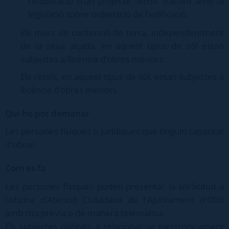
l’elaboració d’un projecte tècnic d’acord amb la
legislació sobre ordenació de l’edificació.
Els murs de contenció de terra, independentment
de la seva alçada, en aquest tipus de sòl estan
subjectes a llicència d’obres menors.
Els rètols, en aquest tipus de sòl, estan subjectes a
llicència d’obres menors.
Qui ho pot demanar
Les persones físiques o jurídiques que tinguin capacitat
d'obrar.
Com es fa
Les persones físiques poden presentar la sol·licitud a
l’oficina d’Atenció Ciutadana de l'Ajuntament d'Olot
amb cita prèvia o de manera telemàtica.
Els subjectes obligats a relacionar-se electrònicament