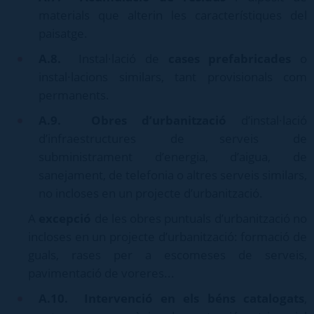
materials que alterin les característiques del
paisatge.
A.8.
Instal·lació de
cases prefabricades
o
instal·lacions similars, tant provisionals com
permanents.
A.9.
Obres d’urbanització
d’instal·lació
d’infraestructures de serveis de
subministrament d’energia, d’aigua, de
sanejament, de telefonia o altres serveis similars,
no incloses en un projecte d’urbanització.
A
excepció
de les obres puntuals d’urbanització no
incloses en un projecte d’urbanització: formació de
guals, rases per a escomeses de serveis,
pavimentació de voreres...
A.10.
Intervenció en els béns catalogats
,