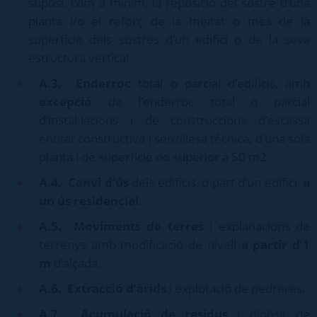
suposi, com a mínim, la reposició del sostre d’una
planta i/o el reforç de la meitat o més de la
superfície dels sostres d’un edifici o de la seva
estructura vertical.
A.3.
Enderroc
total o parcial d’edificis, amb
excepció
de l’enderroc total o parcial
d’instal·lacions i de construccions d’escassa
entitat constructiva i senzillesa tècnica, d’una sola
planta i de superfície no superior a 50 m2.
A.4.
Canvi d’ús
dels edificis, o part d’un edifici,
a
un ús residencial
.
A.5.
Moviments de terres
i explanacions de
terrenys amb modificació de nivell
a partir d’1
m
d’alçada.
A.6.
Extracció d’àrids
i explotació de pedreres.
A.7.
Acumulació de residus
i dipòsit de