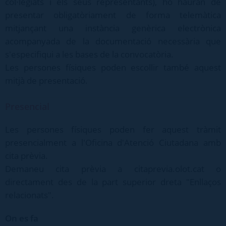
col·legiats i els seus representants), ho hauran de
presentar obligatòriament de forma telemàtica
mitjançant una instància genèrica electrònica
acompanyada de la documentació necessària que
s'especifiqui a les bases de la convocatòria.
Les persones físiques poden escollir també aquest
mitjà de presentació.
Presencial
Les persones físiques poden fer aquest tràmit
presencialment a l'Oficina d'Atenció Ciutadana amb
cita prèvia.
Demaneu cita prèvia a citaprevia.olot.cat o
directament des de la part superior dreta "Enllaços
relacionats".
On es fa