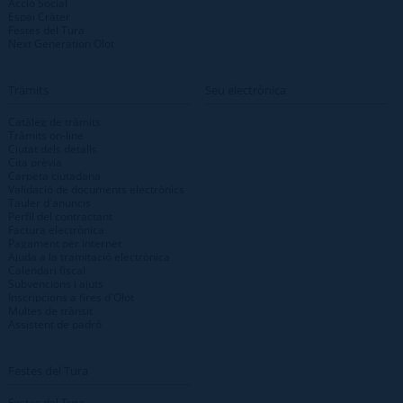
Acció Social
Espai Cràter
Festes del Tura
Next Generation Olot
Tràmits
Seu electrònica
Catàleg de tràmits
Tràmits on-line
Ciutat dels detalls
Cita prèvia
Carpeta ciutadana
Validació de documents electrònics
Tauler d'anuncis
Perfil del contractant
Factura electrònica
Pagament per internet
Ajuda a la tramitació electrònica
Calendari fiscal
Subvencions i ajuts
Inscripcions a fires d'Olot
Multes de trànsit
Assistent de padró
Festes del Tura
Festes del Tura