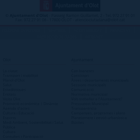
©
Ajuntament d'Olot
- Passeig Ramon Guillamet, 2 - Tel. 972 27 91 01
Fax. 972 27 91 08 - 17800 OLOT - atenciociutadana@olot.cat
|
|
|
|
TELÈFONS D\'INTERÈS
MAP WEB
ACCESSIBILITAT
PRIVACITAT
|
PROTECCIÓ DE DADES
INTRANET
Olot
Ajuntament
La ciutat
Can Joanetes
Transport i mobilitat
Consistori
Plànol d'Olot
Àrees i departaments municipals
Salut
Sessions municipals
Estadístiques
Comunicació
Entitats
Normativa municipal
Visita Olot
Vols treballar a l'Ajuntament?
Promoció econòmica | Dinàmig
Pressupost Municipal
Agenda d'actes
Transparència
Cultura i Educació
Campanyes, programes i plans
Esports
Planejament i gestió urbanística
Medi Ambient, Sostenibilitat i Salut
Bústies
Pública
Cultura
Consultes i Participació