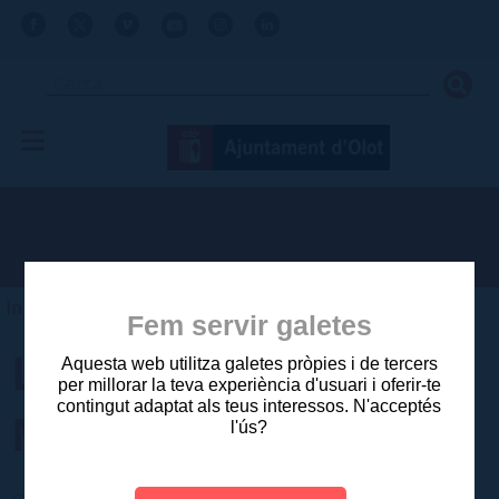
Inici
>
Tràmits
>
Catàleg de tràmits
Fem servir galetes
LLICÈNCIA
Aquesta web utilitza galetes pròpies i de tercers
per millorar la teva experiència d'usuari i oferir-te
contingut adaptat als teus interessos. N'acceptés
MUNICIPAL DE TAXI
l'ús?