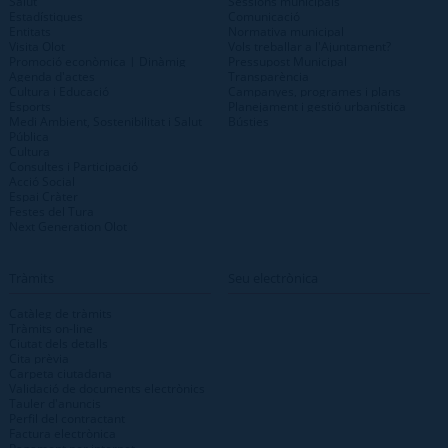
Salut
Sessions municipals
Estadístiques
Comunicació
Entitats
Normativa municipal
Visita Olot
Vols treballar a l'Ajuntament?
Promoció econòmica | Dinàmig
Pressupost Municipal
Agenda d'actes
Transparència
Cultura i Educació
Campanyes, programes i plans
Esports
Planejament i gestió urbanística
Medi Ambient, Sostenibilitat i Salut
Bústies
Pública
Cultura
Consultes i Participació
Acció Social
Espai Cràter
Festes del Tura
Next Generation Olot
Tràmits
Seu electrònica
Catàleg de tràmits
Tràmits on-line
Ciutat dels detalls
Cita prèvia
Carpeta ciutadana
Validació de documents electrònics
Tauler d'anuncis
Perfil del contractant
Factura electrònica
Pagament per internet