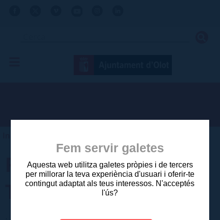
Inici
>
Tràmits
>
Catàleg de tràmits
Fem servir galetes
RECOLLIDA DE
Aquesta web utilitza galetes pròpies i de tercers
per millorar la teva experiència d'usuari i oferir-te
TRASTOS
contingut adaptat als teus interessos. N'acceptés
l'ús?