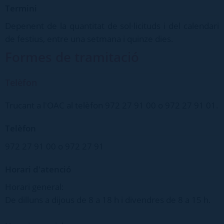
Termini
Depenent de la quantitat de sol·licituds i del calendari
de festius, entre una setmana i quinze dies.
Formes de tramitació
Telèfon
Trucant a l'OAC al telèfon 972 27 91 00 o 972 27 91 01.
Telèfon
972 27 91 00 o 972 27 91
Horari d'atenció
Horari general:
De dilluns a dijous de 8 a 18 h i divendres de 8 a 15 h.