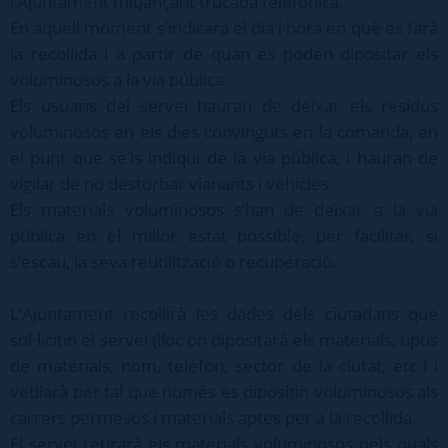
l’Ajuntament mitjançant trucada telefònica.
En aquell moment s’indicarà el dia i hora en què es farà
la recollida i a partir de quan es poden dipositar els
voluminosos a la via pública.
Els usuaris del servei hauran de deixar els residus
voluminosos en els dies convinguts en la comanda, en
el punt que se’ls indiqui de la via pública, i hauran de
vigilar de no destorbar vianants i vehicles.
Els materials voluminosos s’han de deixar a la via
pública en el millor estat possible, per facilitar, si
s’escau, la seva reutilització o recuperació.
L’Ajuntament recollirà les dades dels ciutadans que
sol·licitin el servei (lloc on dipositarà els materials, tipus
de materials, nom, telèfon, sector de la ciutat, etc.) i
vetllarà per tal que només es dipositin voluminosos als
carrers permesos i materials aptes per a la recollida.
El servei retirarà els materials voluminosos pels quals