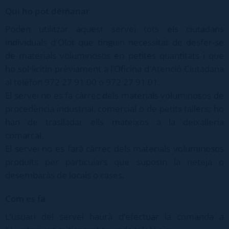
Qui ho pot demanar
Poden utilitzar aquest servei tots els ciutadans
individuals d'Olot que tinguin necessitat de desfer-se
de materials voluminosos en petites quantitats i que
ho sol·licitin prèviament a l’Oficina d'Atenció Ciutadana
al telèfon 972 27 91 00 o 972 27 91 01.
El servei no es fa càrrec dels materials voluminosos de
procedència industrial, comercial o de petits tallers; ho
han de traslladar ells mateixos a la deixalleria
comarcal.
El servei no es farà càrrec dels materials voluminosos
produïts per particulars que suposin la neteja o
desembaràs de locals o cases.
Com es fa
L’usuari del servei haurà d’efectuar la comanda a