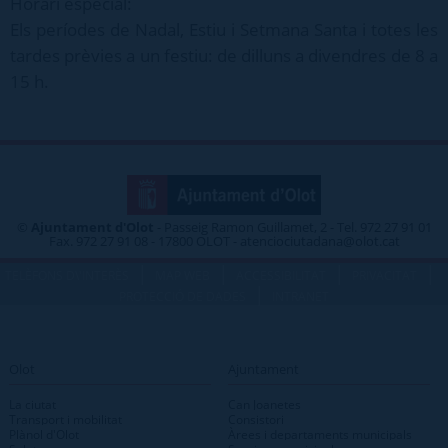
Horari especial:
Els períodes de Nadal, Estiu i Setmana Santa i totes les
tardes prèvies a un festiu: de dilluns a divendres de 8 a
15 h.
©
Ajuntament d'Olot
- Passeig Ramon Guillamet, 2 - Tel. 972 27 91 01
Fax. 972 27 91 08 - 17800 OLOT - atenciociutadana@olot.cat
|
|
|
|
TELÈFONS D\'INTERÈS
MAP WEB
ACCESSIBILITAT
PRIVACITAT
|
PROTECCIÓ DE DADES
INTRANET
Olot
Ajuntament
La ciutat
Can Joanetes
Transport i mobilitat
Consistori
Plànol d'Olot
Àrees i departaments municipals