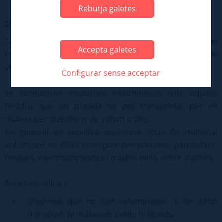
Medi Ambient, Activitats i Salut Pública > Residus
Rebutja galetes
Descripció
Sol·licitud d’un ciutadà particular per tal que el servei
Accepta galetes
municipal (gratuït) passi a recollir materials
voluminosos.
Configurar sense acceptar
Es consideren materials voluminosos tots aquells
residus que un ciutadà no pot transportar per ell
mateix per qüestions de volum o pes.
En general es recollirà qualsevol tipus de material
voluminós de difícil transport per part dels particulars:
mobles, electrodomèstics i trastos vells, entre d’altres.
No es recolliran:
Materials que no són voluminosos ni de difícil
transport, ni materials petits ni líquids.