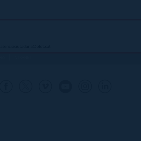
 - atenciociutadana@olot.cat
|
DES
INTRANET