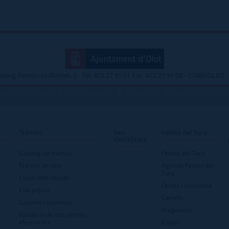
asseig Ramon Guillamet, 2 - Tel. 972 27 91 01 Fax. 972 27 91 08 - 17800 OLOT
|
|
|
|
ERÈS
MAP WEB
ACCESSIBILITAT
PRIVACITAT
PROTECCIÓ DE DA
Tràmits
Seu
Festes del Tura
electrònica
Catàleg de tràmits
Festes del Tura
Tràmits on-line
Agenda Festes del
Tura
Ciutat dels detalls
Festes i faràndula
Cita prèvia
Cartells
Carpeta ciutadana
Pregoners
Validació de documents
electrònics
Espais