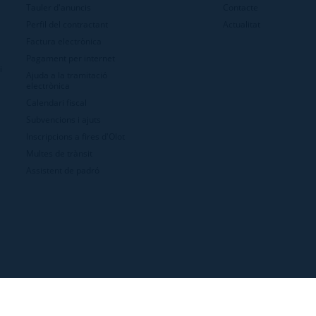
Tauler d'anuncis
Contacte
Perfil del contractant
Actualitat
Factura electrònica
Pagament per internet
i
Ajuda a la tramitació
electrònica
Calendari fiscal
Subvencions i ajuts
Inscripcions a fires d'Olot
Multes de trànsit
Assistent de padró