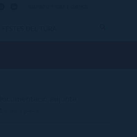
TELÈFONS D`INTERÈS
CONTACTE
FESTES DEL TURA
Documentació adjunta
Instància general