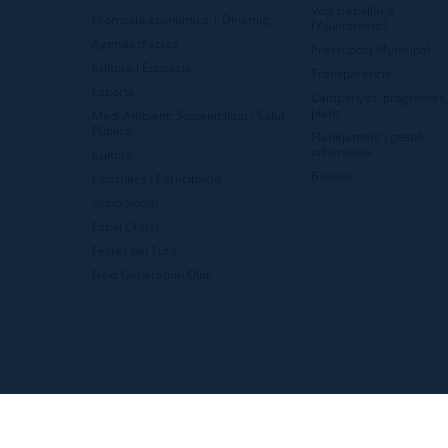
Vols treballar a
Promoció econòmica | Dinàmig
l'Ajuntament?
Agenda d'actes
Pressupost Municipal
Cultura i Educació
Transparència
Esports
Campanyes, programes 
plans
Medi Ambient, Sostenibilitat i Salut
Pública
Planejament i gestió
urbanística
Cultura
Bústies
Consultes i Participació
Acció Social
Espai Cràter
Festes del Tura
Next Generation Olot