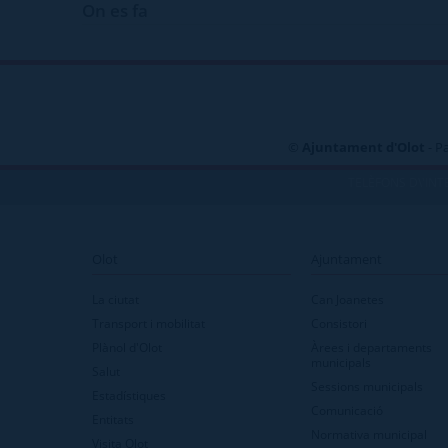
On es fa
©
Ajuntament d'Olot
- P
TELÈFONS D\'INT
Olot
Ajuntament
La ciutat
Can Joanetes
Transport i mobilitat
Consistori
Plànol d'Olot
Àrees i departaments
municipals
Salut
Sessions municipals
Estadístiques
Comunicació
Entitats
Normativa municipal
Visita Olot