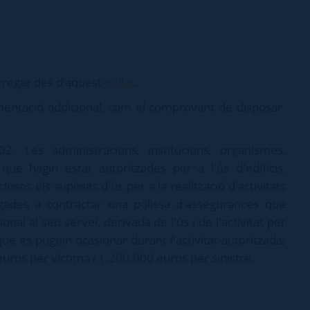
arregar des d’aquest
enllaç
.
entació addicional, com el comprovant de disposar
2. Les administracions, institucions, organismes,
que hagin estat autoritzades per a l'ús d'edificis,
losos els supòsits d'ús per a la realització d'activitats
gades a contractar una pòlissa d'assegurances que
sonal al seu servei, derivada de l'ús i de l'activitat per
 que es puguin ocasionar durant l'activitat autoritzada;
os per víctima i 1.200.000 euros per sinistre.