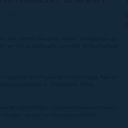
E
i joventut
pais dels centres d’educació infantil i primària fora de
nats per l'Àrea d'Educació i Joventut de l'Ajuntament
ls requisits de la normativa de cessió d’espais. Aquesta
'Educació i Joventut de l'Ajuntament d'Olot.
des les disponibilitats i els condicionants dels espais, i
d’espais, s'atorga o es denega la sol·licitud.