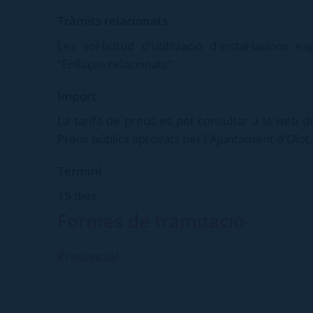
Tràmits relacionats
Les sol·licitud d'utilització d'instal·lacions
"Enllaços relacionats".
Import
La tarifa de preus es pot consultar a la web d
Preus públics aprovats per l'Ajuntament d'Olot.
Termini
15 dies.
Formes de tramitació
Presencial