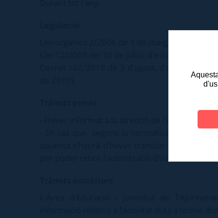
Durant tot l'any.
Legislació:
Llei orgànica 2/2006 de 3 de maig, d'educació 
Llei 12/2009 del 10 de juliol, d'educació (DOGC
Decret 102/2010 de 3 d'agost, d'autonomia de
Aquesta 
de 2010).
d'us
Tràmits previs
- Haver informat a la direcció de l’equipament afe
- En cas que, segons la normativa de cessió d’
aquesta s’haurà d’haver tramitat abans de presen
per poder rebre l’autorització d’ús de l’espai.
Tràmits posteriors
L'Àrea d'Educació i Joventut de l'Ajuntame
informació relativa a l’activitat duta a terme dur