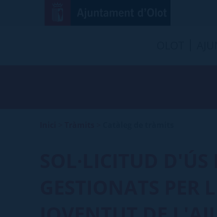
OLOT
AJU
Inici
>
Tràmits
>
Catàleg de tràmits
SOL·LICITUD D'ÚS 
GESTIONATS PER L
JOVENTUT DE L'A