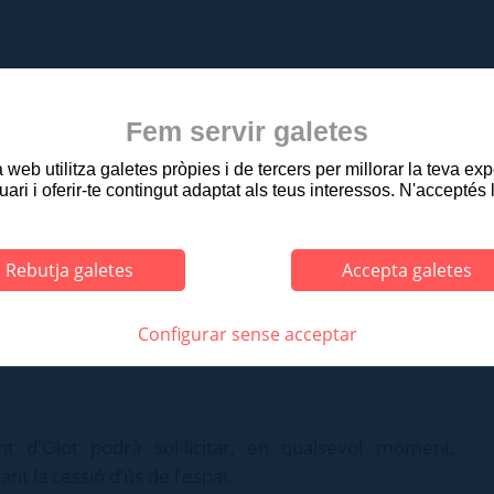
(BOE núm. 106 del 4 de maig de 2006).
 núm. 5422 del 16 de juliol de 2009).
Fem servir galetes
ls centres educatius (DOGC núm. 5686 del 5 d'agost
web utilitza galetes pròpies i de tercers per millorar la teva ex
uari i oferir-te contingut adaptat als teus interessos. N'acceptés 
Rebutja galetes
Accepta galetes
ctat de la voluntat de fer la sol·licitud.
espais, calgui disposar d’una pòlissa d'assegurances,
tar la sol·licitud o, si s’escau, s’haurà de justificar
Configurar sense acceptar
nt d'Olot podrà sol·licitar, en qualsevol moment,
ant la cessió d’ús de l’espai.