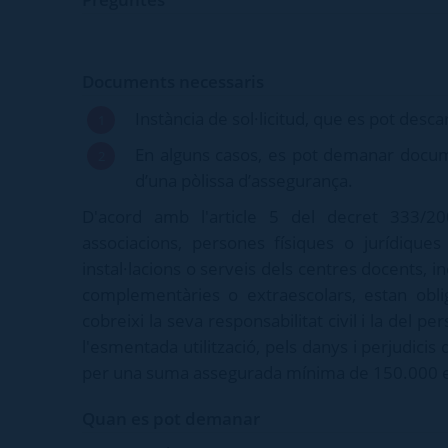
Documents necessaris
Instància de sol·licitud, que es pot desc
En alguns casos, es pot demanar docum
d’una pòlissa d’assegurança.
D'acord amb l'article 5 del decret 333/200
associacions, persones físiques o jurídiques 
instal·lacions o serveis dels centres docents, inc
complementàries o extraescolars, estan obli
cobreixi la seva responsabilitat civil i la del per
l'esmentada utilització, pels danys i perjudicis
per una suma assegurada mínima de 150.000 eur
Quan es pot demanar