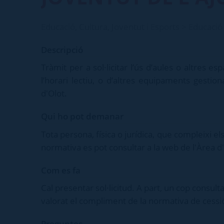
Educació, Cultura, Joventut i Esports > Educació 
Descripció
Tràmit per a sol·licitar l’ús d’aules o altres es
l’horari lectiu, o d’altres equipaments gestio
d'Olot.
Qui ho pot demanar
Tota persona, física o jurídica, que compleixi e
normativa es pot consultar a la web de l'Àrea d
Com es fa
Cal presentar sol·licitud. A part, un cop consulta
valorat el compliment de la normativa de cessió 
Preguntes