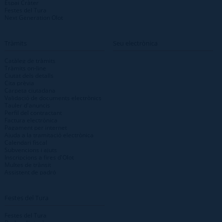
Espai Cràter
Festes del Tura
Next Generation Olot
Tràmits
Seu electrònica
Catàleg de tràmits
Tràmits on-line
Ciutat dels detalls
Cita prèvia
Carpeta ciutadana
Validació de documents electrònics
Tauler d'anuncis
Perfil del contractant
Factura electrònica
Pagament per internet
Ajuda a la tramitació electrònica
Calendari fiscal
Subvencions i ajuts
Inscripcions a fires d'Olot
Multes de trànsit
Assistent de padró
Festes del Tura
Festes del Tura