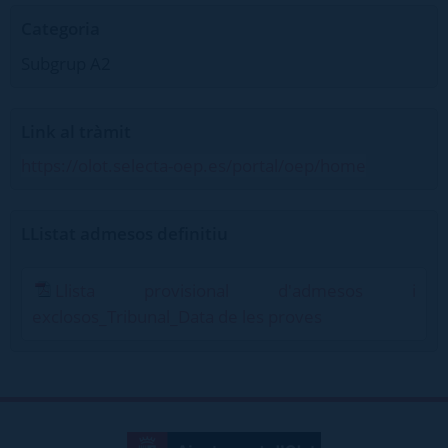
Categoria
Subgrup A2
Link al tràmit
https://olot.selecta-oep.es/portal/oep/home
LListat admesos definitiu
Llista provisional d'admesos i
exclosos_Tribunal_Data de les proves