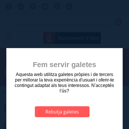
Fem servir galetes
Procés selectiu
Aquesta web utilitza galetes pròpies i de tercers
per millorar la teva experiència d'usuari i oferir-te
contingut adaptat als teus interessos. N'acceptés
Inici
>
l'ús?
Borsa de treball
Rebutja galetes
categoria tècnic/a