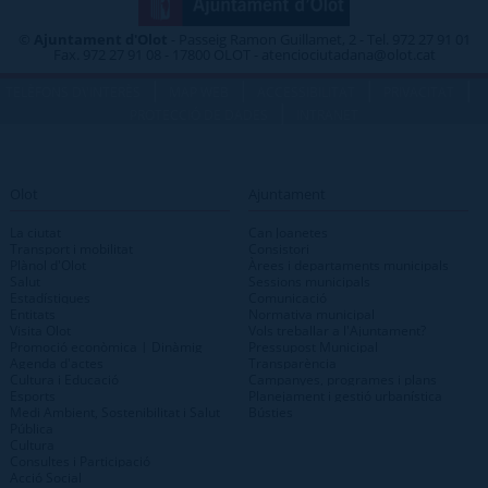
©
Ajuntament d'Olot
- Passeig Ramon Guillamet, 2 - Tel. 972 27 91 01
Fax. 972 27 91 08 - 17800 OLOT - atenciociutadana@olot.cat
|
|
|
|
TELÈFONS D\'INTERÈS
MAP WEB
ACCESSIBILITAT
PRIVACITAT
|
PROTECCIÓ DE DADES
INTRANET
Olot
Ajuntament
La ciutat
Can Joanetes
Transport i mobilitat
Consistori
Plànol d'Olot
Àrees i departaments municipals
Salut
Sessions municipals
Estadístiques
Comunicació
Entitats
Normativa municipal
Visita Olot
Vols treballar a l'Ajuntament?
Promoció econòmica | Dinàmig
Pressupost Municipal
Agenda d'actes
Transparència
Cultura i Educació
Campanyes, programes i plans
Esports
Planejament i gestió urbanística
Medi Ambient, Sostenibilitat i Salut
Bústies
Pública
Cultura
Consultes i Participació
Acció Social