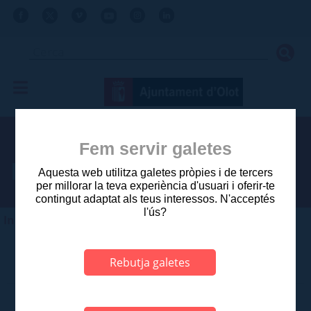
Fem servir galetes
Regidories
Aquesta web utilitza galetes pròpies i de tercers
per millorar la teva experiència d'usuari i oferir-te
contingut adaptat als teus interessos. N'acceptés
l'ús?
Inici
>
Ajuntament
>
Consistori
>
Regidories
Rebutja galetes
Regidoria d'Acció Social i Cooperació
Regidoria de Barris