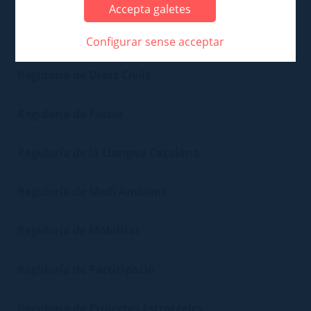
Accepta galetes
Regidoria de Cultura i Educació
Configurar sense acceptar
Regidoria de Drets Civils
Regidoria de Festes
Regidoria de la Llengua Catalana
Regidoria de Medi Ambient
Regidoria de Mobilitat
Regidoria de Participació
Regidoria de Projectes Estratègics