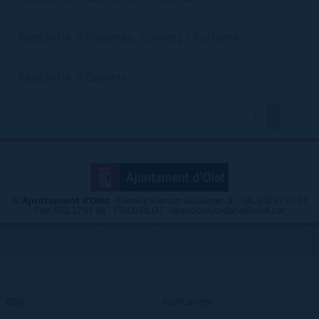
Regidoria d'Empresa, Comerç i Turisme
Regidoria d'Esports
1
2
>
©
Ajuntament d'Olot
- Passeig Ramon Guillamet, 2 - Tel. 972 27 91 01
Fax. 972 27 91 08 - 17800 OLOT - atenciociutadana@olot.cat
|
|
|
|
TELÈFONS D\'INTERÈS
MAP WEB
ACCESSIBILITAT
PRIVACITAT
|
PROTECCIÓ DE DADES
INTRANET
Olot
Ajuntament