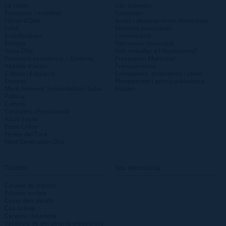
La ciutat
Can Joanetes
Transport i mobilitat
Consistori
Plànol d'Olot
Àrees i departaments municipals
Salut
Sessions municipals
Estadístiques
Comunicació
Entitats
Normativa municipal
Visita Olot
Vols treballar a l'Ajuntament?
Promoció econòmica | Dinàmig
Pressupost Municipal
Agenda d'actes
Transparència
Cultura i Educació
Campanyes, programes i plans
Esports
Planejament i gestió urbanística
Medi Ambient, Sostenibilitat i Salut
Bústies
Pública
Cultura
Consultes i Participació
Acció Social
Espai Cràter
Festes del Tura
Next Generation Olot
Tràmits
Seu electrònica
Catàleg de tràmits
Tràmits on-line
Ciutat dels detalls
Cita prèvia
Carpeta ciutadana
Validació de documents electrònics