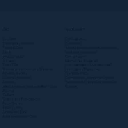
|
|
|
|
TELÈFONS D\'INTERÈS
MAP WEB
ACCESSIBILITAT
PRIVACITAT
|
PROTECCIÓ DE DADES
INTRANET
Olot
Ajuntament
La ciutat
Can Joanetes
Transport i mobilitat
Consistori
Plànol d'Olot
Àrees i departaments municipals
Salut
Sessions municipals
Estadístiques
Comunicació
Entitats
Normativa municipal
Visita Olot
Vols treballar a l'Ajuntament?
Promoció econòmica | Dinàmig
Pressupost Municipal
Agenda d'actes
Transparència
Cultura i Educació
Campanyes, programes i plans
Esports
Planejament i gestió urbanística
Medi Ambient, Sostenibilitat i Salut
Bústies
Pública
Cultura
Consultes i Participació
Acció Social
Espai Cràter
Festes del Tura
Next Generation Olot