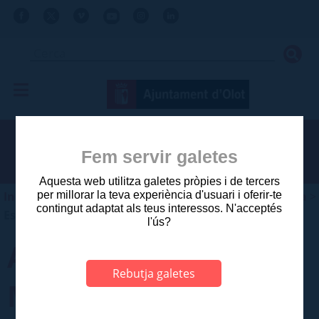
Fem servir galetes
Aquesta web utilitza galetes pròpies i de tercers
Inici
>
Ajuntament
>
Planejament i gestió urbanística
>
per millorar la teva experiència d'usuari i oferir-te
contingut adaptat als teus interessos. N'acceptés
Estudis aprovats anteriors a 2003
l'ús?
ADEQUACIÓ P.G.O
Rebutja galetes
MOLÍ DE CAN XONS