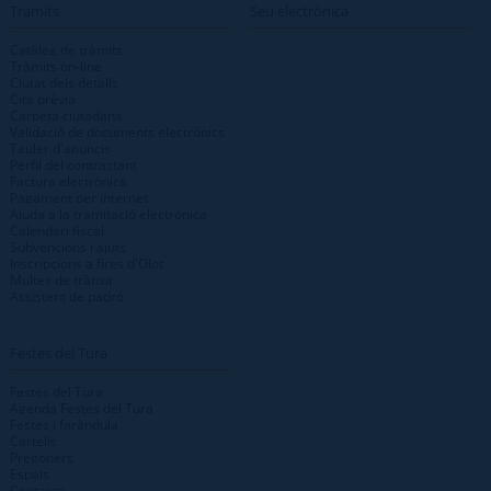
Tràmits
Seu electrònica
Catàleg de tràmits
Tràmits on-line
Ciutat dels detalls
Cita prèvia
Carpeta ciutadana
Validació de documents electrònics
Tauler d'anuncis
Perfil del contractant
Factura electrònica
Pagament per internet
Ajuda a la tramitació electrònica
Calendari fiscal
Subvencions i ajuts
Inscripcions a fires d'Olot
Multes de trànsit
Assistent de padró
Festes del Tura
Festes del Tura
Agenda Festes del Tura
Festes i faràndula
Cartells
Pregoners
Espais
Contacte