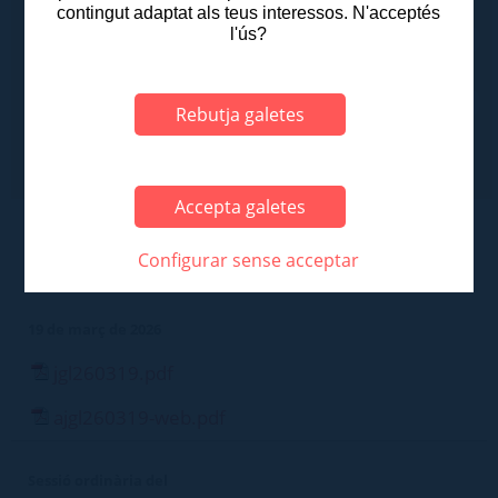
Des de
contingut adaptat als teus interessos. N'acceptés
l'ús?
Fins a
Rebutja galetes
Accepta galetes
Sessió ordinària del
Configurar sense acceptar
mes de març de 2026
19 de març de 2026
jgl260319.pdf
ajgl260319-web.pdf
Sessió ordinària del