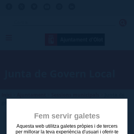
Junta de Govern Local
Inici
>
Ajuntament
>
Sessions municipals
>
Junta de
govern local
Fem servir galetes
Categoria
Aquesta web utilitza galetes pròpies i de tercers
per millorar la teva experiència d'usuari i oferir-te