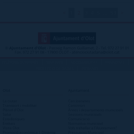
<
1
2
3
4
5
...
53
>
©
Ajuntament d'Olot
- Passeig Ramon Guillamet, 2 - Tel. 972 27 91 01
Fax. 972 27 91 08 - 17800 OLOT - atenciociutadana@olot.cat
|
|
|
|
TELÈFONS D\'INTERÈS
MAP WEB
ACCESSIBILITAT
PRIVACITAT
|
PROTECCIÓ DE DADES
INTRANET
Olot
Ajuntament
La ciutat
Can Joanetes
Transport i mobilitat
Consistori
Plànol d'Olot
Àrees i departaments municipals
Salut
Sessions municipals
Estadístiques
Comunicació
Entitats
Normativa municipal
Visita Olot
Vols treballar a l'Ajuntament?
Promoció econòmica | Dinàmig
Pressupost Municipal