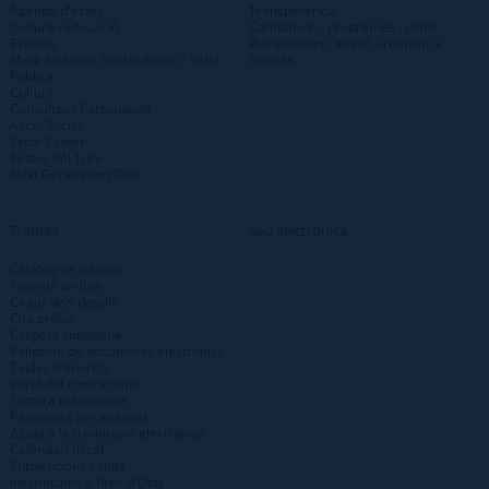
Agenda d'actes
Transparència
Cultura i Educació
Campanyes, programes i plans
Esports
Planejament i gestió urbanística
Medi Ambient, Sostenibilitat i Salut
Bústies
Pública
Cultura
Consultes i Participació
Acció Social
Espai Cràter
Festes del Tura
Next Generation Olot
Tràmits
Seu electrònica
Catàleg de tràmits
Tràmits on-line
Ciutat dels detalls
Cita prèvia
Carpeta ciutadana
Validació de documents electrònics
Tauler d'anuncis
Perfil del contractant
Factura electrònica
Pagament per internet
Ajuda a la tramitació electrònica
Calendari fiscal
Subvencions i ajuts
Inscripcions a fires d'Olot